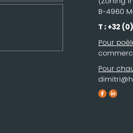
(Zoning In
B-4960 
T :
+32 (0)
Pour poêl
commerc
Pour chauf
dimitri@