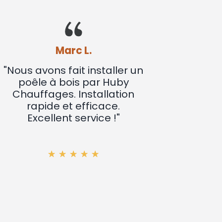
Marc L.
"Nous avons fait installer
"Se
un poêle à bois par Huby
Quell
Chauffages. Installation
et ge
rapide et efficace.
du
Excellent service !"
per
pa
expl
to
fonct
(quell
aux 
possi
un