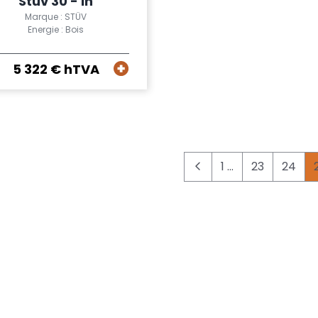
Stüv 30 - In
Marque : STÜV
Energie : Bois
5 322 € hTVA
1 ...
23
24