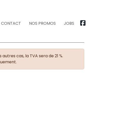
CONTACT
NOS PROMOS
JOBS
 autres cas, la TVA sera de 21 %.
iquement.