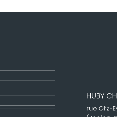
HUBY CH
rue Ol’z-E