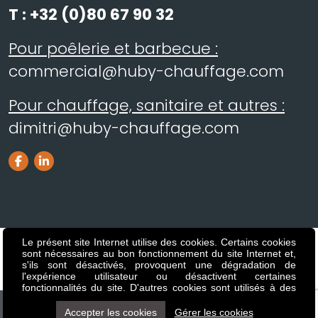
T :
+32 (0)80 67 90 32
Pour poêlerie et barbecue :
commercial@huby-chauffage.com
Pour chauffage, sanitaire et autres :
dimitri@huby-chauffage.com
Le présent site Internet utilise des cookies. Certains cookies
T.V.A. BE 0425.799.514 - T.V.A. LU 24116867 - R.C.V. 52.844
sont nécessaires au bon fonctionnement du site Internet et,
s'ils sont désactivés, provoquent une dégradation de
- BNP Paribas BE73-2480389000-60 - BIC GEBABEBB
l'expérience utilisateur ou désactivent certaines
fonctionnalités du site. D'autres cookies sont utilisés à des
fins d'analyse ou de marketing. Les cookies nous permettent
Copyright 2026 -
Vie privée
-
Mentions légales
de personnaliser le contenu et les annonces, d'offrir des
Accepter les cookies
Gérer les cookies