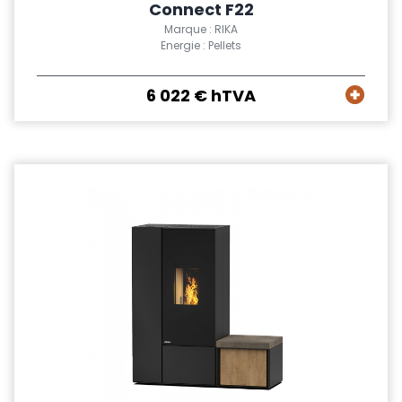
Connect F22
Marque : RIKA
Energie : Pellets
6 022 € hTVA