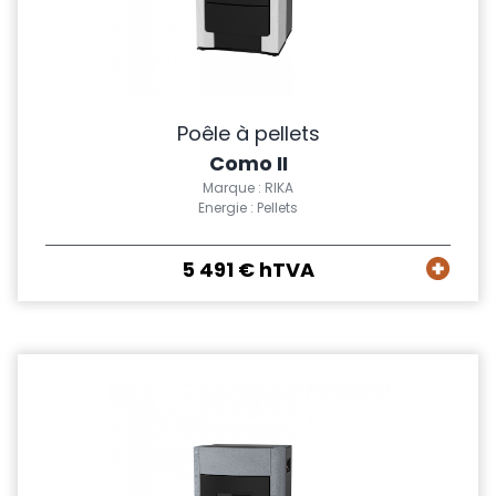
Poêle à pellets
Como II
Marque : RIKA
Energie : Pellets
5 491 € hTVA