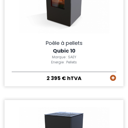
Poêle à pellets
Qubic 10
Marque : SAEY
Energie : Pellets
2 395 € hTVA