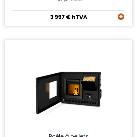
3 997 € hTVA
Poêle à pellets