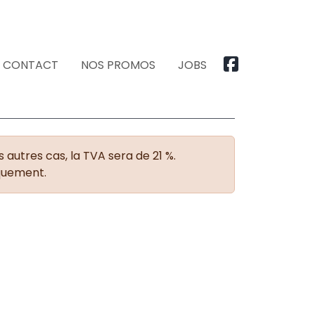
CONTACT
NOS PROMOS
JOBS
 autres cas, la TVA sera de 21 %.
iquement.