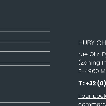
HUBY CH
rue Ol’z-E
(Zoning In
B-4960 
T :
+32 (0)
Pour poêl
commerc