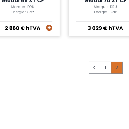
Global 55 XT CF
Global 70 XT CF
Marque : DRU
Marque : DRU
Energie : Gaz
Energie : Gaz
2 860 € hTVA
3 029 € hTVA
1
2