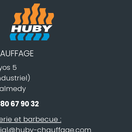
AUFFAGE
yos 5
dustriel)
Malmedy
80 67 90 32
erie et barbecue :
ial@huby-chauffage.com