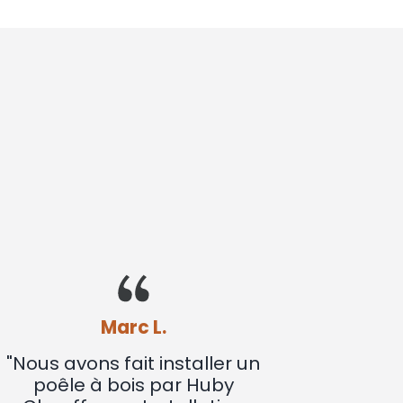
Marc L.
"Nous avons fait installer
"Se
un poêle à bois par Huby
Quell