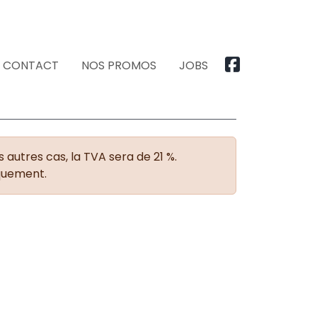
CONTACT
NOS PROMOS
JOBS
 autres cas, la TVA sera de 21 %.
iquement.