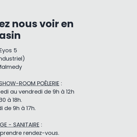
ez nous voir en
asin
-Eyos 5
ndustriel)
Malmedy
 SHOW-ROOM POÊLERIE
:
edi au vendredi de 9h à 12h
30 à 18h.
 de 9h à 17h.
E - SANITAIRE
:
 prendre rendez-vous.