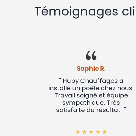
Témoignages cli
Sophie R.
s a
" Huby Chauffages a
uveau
installé un poêle chez nous.
Service
Travail soigné et équipe
el et
sympathique. Très
s. Je
satisfaite du résultat !"
"