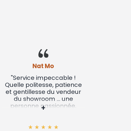
Nat Mo
"Service impeccable !
"Nous
Quelle politesse, patience
not
et gentillesse du vendeur
bois
du showroom ... une
conte
personne passionnée,
par vo
+
passionnante... des
métic
explications limpides à
bon 
tous les niveaux, du