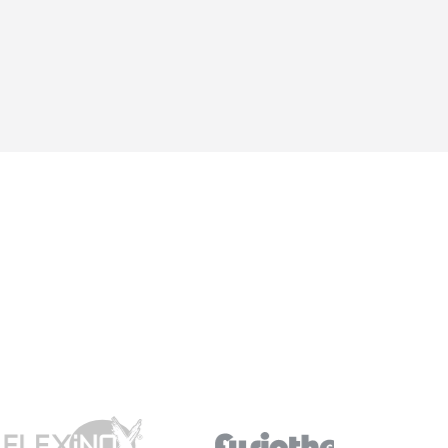
fonctionnement du poêle
(quelle que soit la marque)
aux différents tubages
possible ...Une question =
une réponse. Nous y
retournerons sans
hésitations en 2026 pour
l'insert. Merci !"