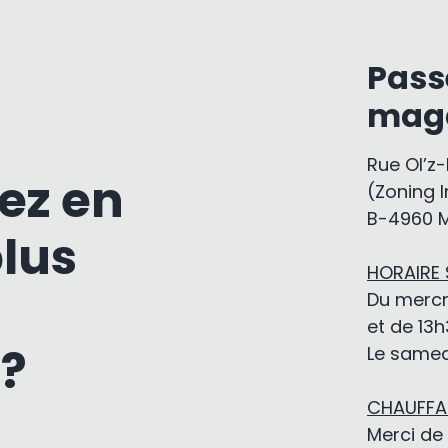
Pass
mag
Rue Ol’z
ez en
(Zoning I
B-4960 
plus
HORAIRE
Du mercr
et de 13h
 ?
Le samedi
CHAUFFAG
Merci de