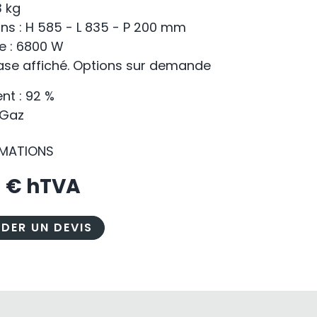
3 kg
ns : H 585 - L 835 - P 200 mm
e : 6800 W
base affiché. Options sur demande
t : 92 %
 Gaz
RMATIONS
2
€ hTVA
DER UN DEVIS