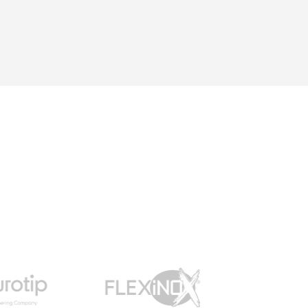
(quelle que soit la marque)
aux différents tubages
possible ...Une question =
une réponse. Nous y
retournerons sans
hésitations en 2026 pour
l'insert. Merci !"