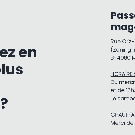
Pass
mag
Rue Ol’z
ez en
(Zoning I
B-4960 
plus
HORAIRE
Du mercr
et de 13h
 ?
Le samedi
CHAUFFAG
Merci de