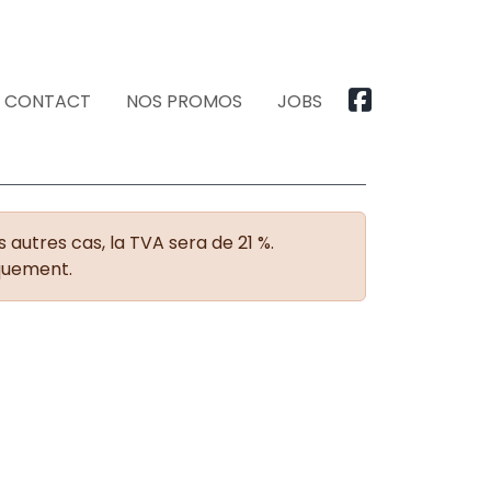
CONTACT
NOS PROMOS
JOBS
 autres cas, la TVA sera de 21 %.
iquement.