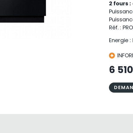
2 fours :
Puissanc
Puissance
Réf. : P
Energie :
INFO
6 51
DEMAN