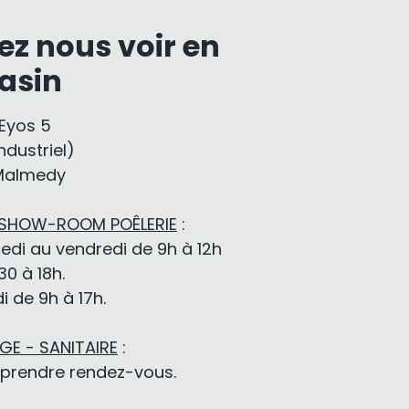
ez nous voir en
asin
-Eyos 5
ndustriel)
Malmedy
 SHOW-ROOM POÊLERIE
:
edi au vendredi de 9h à 12h
30 à 18h.
 de 9h à 17h.
E - SANITAIRE
:
 prendre rendez-vous.