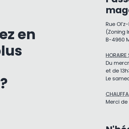
mag
Rue Ol’z
ez en
(Zoning I
B-4960 
plus
HORAIRE
Du mercr
et de 13h
 ?
Le samedi
CHAUFFAG
Merci de