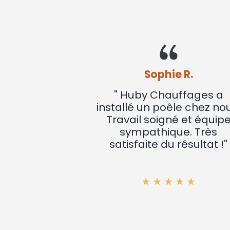
Sophie R.
s a
" Huby Chauffages a
uveau
installé un poêle chez nous.
Service
Travail soigné et équipe
el et
sympathique. Très
s. Je
satisfaite du résultat !"
"