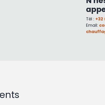
N'hé
appe
Tél :
+32 
Email:
co
chauffa
ents