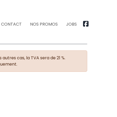
CONTACT
NOS PROMOS
JOBS
 autres cas, la TVA sera de 21 %.
iquement.