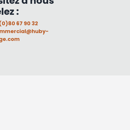
sitez à nous
lez :
(0)80 67 90 32
mmercial@huby-
ge.com