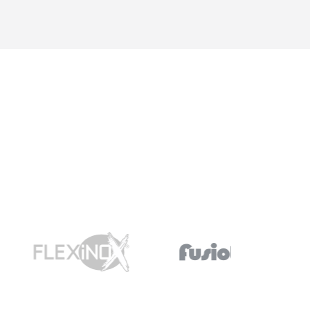
possible ...Une question =
une réponse. Nous y
retournerons sans
hésitations en 2026 pour
l'insert. Merci !"