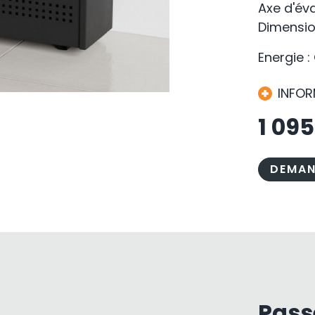
Axe d'év
Dimensio
Energie :
INFO
1 09
DEMAN
Pass