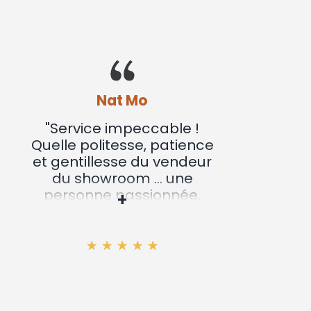
Nat Mo
"Service impeccable !
"Nous
Quelle politesse, patience
not
et gentillesse du vendeur
bois
du showroom ... une
conte
personne passionnée,
par vo
+
passionnante... des
métic
explications limpides à
bon 
tous les niveaux, du
fonctionnement du poêle
(quelle que soit la marque)
aux différents tubages