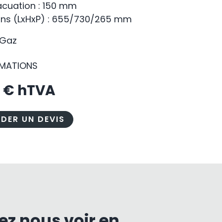
acuation : 150 mm
ns (LxHxP) : 655/730/265 mm
 Gaz
RMATIONS
5
€ hTVA
DER UN DEVIS
ez nous voir en