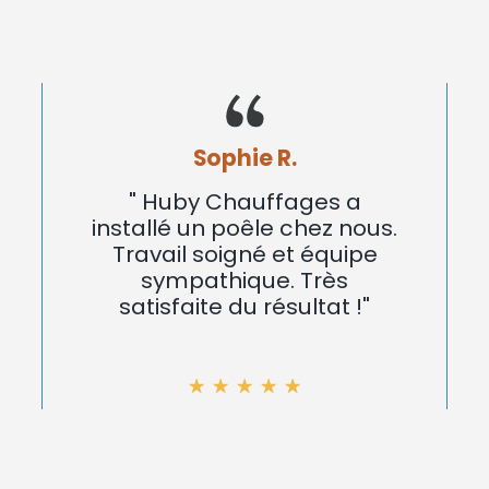
Marc L.
s a
"Nous avons fait installer
z nous.
un poêle à bois par Huby
quipe
Chauffages. Installation
ès
rapide et efficace.
at !"
Excellent service !"