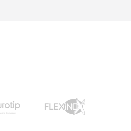
possible ...Une question =
une réponse. Nous y
retournerons sans
hésitations en 2026 pour
l'insert. Merci !"