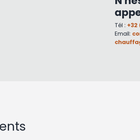
N'hé
appe
Tél :
+32 
Email:
co
chauffa
ents