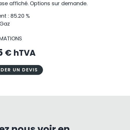
base affiché. Options sur demande.
t : 85.20 %
 Gaz
RMATIONS
5
€ hTVA
DER UN DEVIS
ez nous voir en