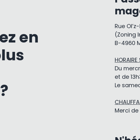
mag
Rue Ol’z
ez en
(Zoning I
B-4960 
plus
HORAIRE
Du mercr
et de 13h
 ?
Le samedi
CHAUFFAG
Merci de