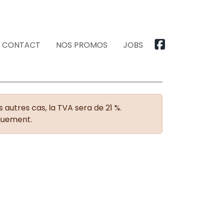
CONTACT
NOS PROMOS
JOBS
 autres cas, la TVA sera de 21 %.
iquement.