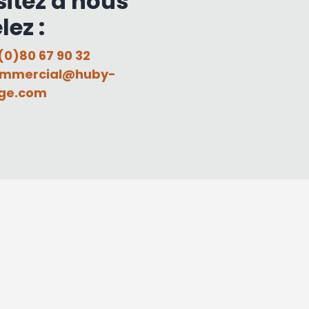
sitez à nous
lez :
(0)80 67 90 32
mmercial@huby-
ge.com