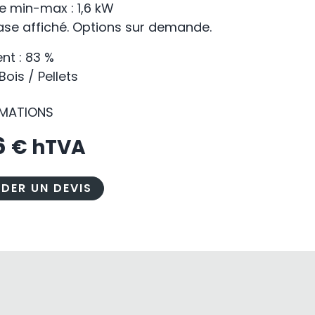
e min-max : 1,6 kW
base affiché. Options sur demande.
t : 83 %
Bois / Pellets
RMATIONS
6
€ hTVA
DER UN DEVIS