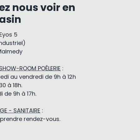
ez nous voir en
asin
-Eyos 5
ndustriel)
Malmedy
 SHOW-ROOM POÊLERIE
:
edi au vendredi de 9h à 12h
30 à 18h.
 de 9h à 17h.
E - SANITAIRE
:
 prendre rendez-vous.