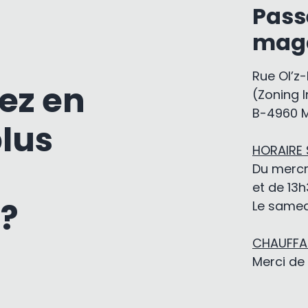
Pass
mag
Rue Ol’z
ez en
(Zoning I
B-4960 
plus
HORAIRE
Du mercr
et de 13h
 ?
Le samedi
CHAUFFAG
Merci de