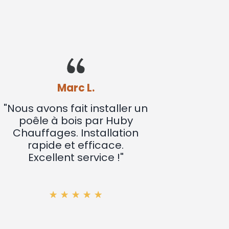
Marc L.
"Nous avons fait installer
"Se
un poêle à bois par Huby
Quell
Chauffages. Installation
et ge
rapide et efficace.
du
Excellent service !"
per
pa
expl
to
fonct
(quell