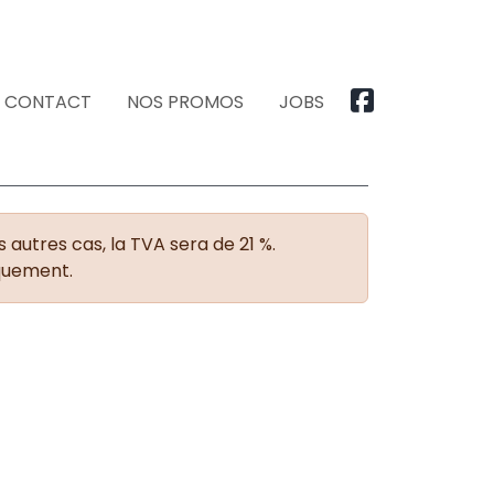
CONTACT
NOS PROMOS
JOBS
 autres cas, la TVA sera de 21 %.
iquement.