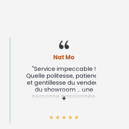
Nat Mo
"Service impeccable !
"Nous
Quelle politesse, patience
not
et gentillesse du vendeur
bois
du showroom ... une
conte
personne passionnée,
par vo
+
passionnante... des
métic
explications limpides à
bon 
tous les niveaux, du
fonctionnement du poêle