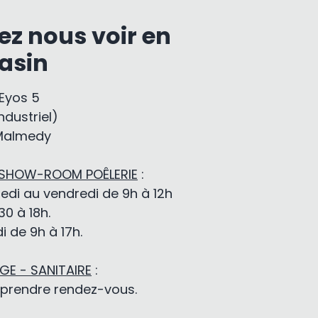
ez nous voir en
asin
-Eyos 5
ndustriel)
Malmedy
 SHOW-ROOM POÊLERIE
:
edi au vendredi de 9h à 12h
30 à 18h.
 de 9h à 17h.
E - SANITAIRE
:
 prendre rendez-vous.