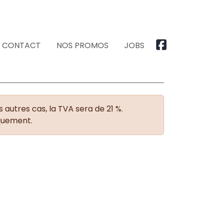
CONTACT
NOS PROMOS
JOBS
 autres cas, la TVA sera de 21 %.
iquement.