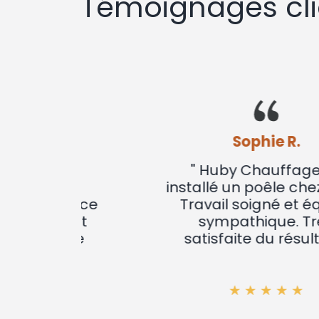
Témoignages cli
Sophie R.
s a
" Huby Chauffages a
uveau
installé un poêle chez nous.
Service
Travail soigné et équipe
el et
sympathique. Très
s. Je
satisfaite du résultat !"
"