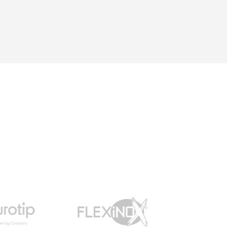
(quelle que soit la marque)
aux différents tubages
possible ...Une question =
une réponse. Nous y
retournerons sans
hésitations en 2026 pour
l'insert. Merci !"