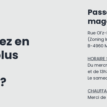
Pass
mag
Rue Ol’z
ez en
(Zoning I
B-4960 
plus
HORAIRE
Du mercr
et de 13h
 ?
Le samedi
CHAUFFAG
Merci de