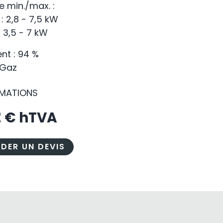
e min./max. :
: 2,8 - 7,5 kW
: 3,5 - 7 kW
t : 94 %
 Gaz
RMATIONS
2
€ hTVA
DER UN DEVIS