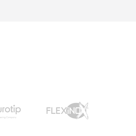
possible ...Une question =
une réponse. Nous y
retournerons sans
hésitations en 2026 pour
l'insert. Merci !"