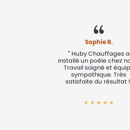
Sophie R.
s a
" Huby Chauffages a
uveau
installé un poêle chez nous.
Service
Travail soigné et équipe
el et
sympathique. Très
s. Je
satisfaite du résultat !"
"