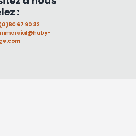
sitez à nous
lez :
(0)80 67 90 32
mmercial@huby-
ge.com