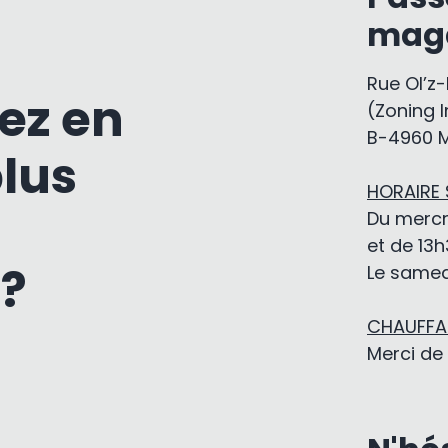
mag
Rue Ol’z
ez en
(Zoning I
B-4960 
plus
HORAIRE
Du mercr
et de 13h
 ?
Le samedi
CHAUFFAG
Merci de