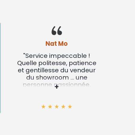
Nat Mo
"Service impeccable !
"Nous
Quelle politesse, patience
not
et gentillesse du vendeur
bois
du showroom ... une
conte
personne passionnée,
par vo
+
passionnante... des
métic
explications limpides à
bon 
tous les niveaux, du
fonctionnement du poêle
(quelle que soit la marque)
aux différents tubages