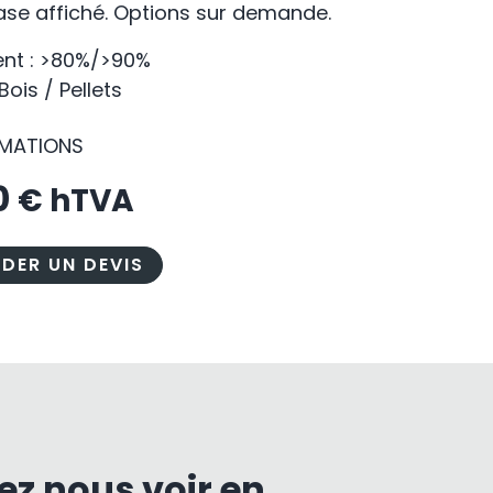
base affiché. Options sur demande.
nt : >80%/>90%
Bois / Pellets
RMATIONS
0
€ hTVA
DER UN DEVIS
ez nous voir en