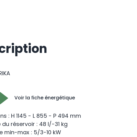
cription
RIKA
Voir la fiche énergétique
ns : H 1145 - L 855 - P 494 mm
du réservoir : 48 l/-31 kg
e min-max : 5/3-10 kW