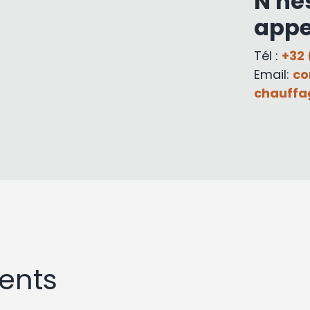
N'hé
appe
Tél :
+32 
Email:
co
chauffa
ents