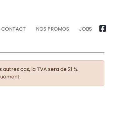
CONTACT
NOS PROMOS
JOBS
 autres cas, la TVA sera de 21 %.
iquement.